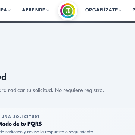
IPA
APRENDE
ORGANÍZATE
u solicitud. No requiere registro.
ITUD?
u PQRS
 revisa la respuesta o seguimiento.
*
son obligatorios.