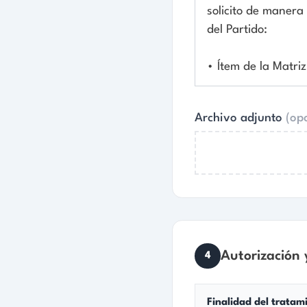
Autorización y costos
4
Finalidad del tratamiento:
tus dat
la Ley 1755 de 2015 y la Ley 1712 d
conocer, actualizar, rectificar y su
La radicación y consulta del estado de 
impresión, CD, USB) puede tener un co
Enviar
Al enviar, acept
acuse automático
solicitud