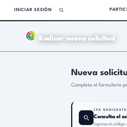
PARTIC
INICIAR SESIÓN
LIGA · SISTEMA PQRS
El Partido de los Ciudadanos
Radicar nueva solicitud
Nueva solicitud
Completa el formulario para radicar t
¿YA RADICASTE UNA SOLIC
Consulta el estado de t
Ingresa el código de radicado y
Los campos marcados con asterisco