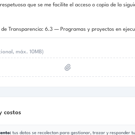
os se recolectan para gestionar, trazar y responder tu solicitud conforme a
e 2014. No se comparten con terceros sin tu autorización previa. Podrás
primir tus datos, y revocar la autorización, según la Ley 1581 de 2012.
tu solicitud es
gratuita
. La reproducción física de documentos (fotocopias,
sto según la tarifa vigente publicada en la sección de
Transparencia
.
as que la información proporcionada es veraz. Recibirás un código de radicado y
 por correo con fecha, hora y plazo legal de respuesta (Ley 1755 de 2015).