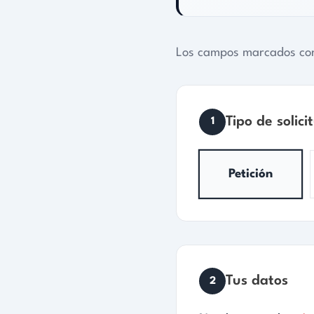
Tipo de solicitud
*
1
Petición
Quej
Tus datos
2
Nombre completo
*
Tipo de documento
*