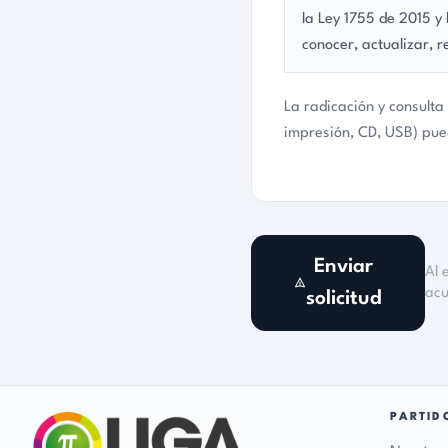
PARTIDO
Nosotros
Participa
Normatividad
El Partido de los Ciudadanos
(Personería jurídica reconocida mediante
Transparencia
Resolución CNE No. 3750 del
Blog
04 de agosto de 2022)
Contacto
Desarrollado con
Tecnología Liga
Centro Comercial Cuarta Etapa, Oficinas 419-420, Bucaramanga,