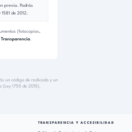
TRANSPARENCIA Y ACCESIBILIDAD
Política de Tratamiento de Datos
Términos y Condiciones
Derechos de Autor
Mapa del sitio
Información para NNA
♿
Accesibilidad
rsd@soyliga.org
+57 304 319 64 17 · WhatsApp