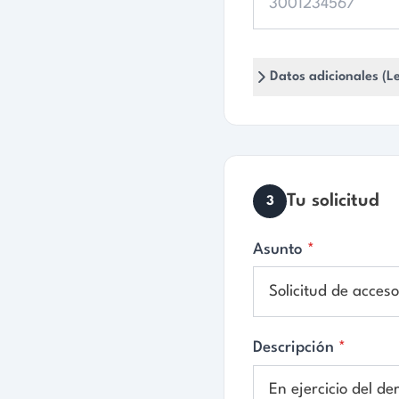
Asunto
*
Descripción
*
Archivo adjunto
(opcional, máx