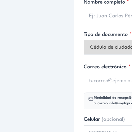
Correo electrónico
*
Modalidad de recepción de la respues
al correo
info@soyliga.org
.
Celular
(opcional)
Datos adicionales (Ley 1712 de 20
Tu solicitud
3