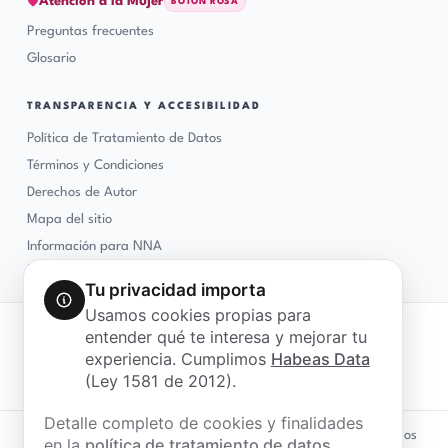
Atención a la Mujer
BOTÓN ROSA
Preguntas frecuentes
Glosario
TRANSPARENCIA Y ACCESIBILIDAD
Política de Tratamiento de Datos
Términos y Condiciones
Derechos de Autor
Mapa del sitio
Información para NNA
♿
Accesibilidad
Tu privacidad importa
Usamos cookies propias para
Centro Comercial Cuarta Etapa, Oficinas 419-420,
entender qué te interesa y mejorar tu
Bucaramanga, Santander
experiencia. Cumplimos
Habeas Data
notificaciones-pqrsd@soyliga.org
(Ley 1581 de 2012).
+57 304 319 64 17 · WhatsApp
Detalle completo de cookies y finalidades
© 2026 Liga de Gobernantes Anticorrupción · Todos los derechos
en la
política de tratamiento de datos
.