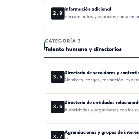
Información adicional
2.9
Herramientas y espacios complement
CATEGORÍA 3
Talento humano y directorios
Directorio de servidores y contrati
3.5
Nombres, cargos, formación, experienc
Directorio de entidades relaciona
3.6
Autoridades y organismos con los qu
Agremiaciones y grupos de interé
3.7