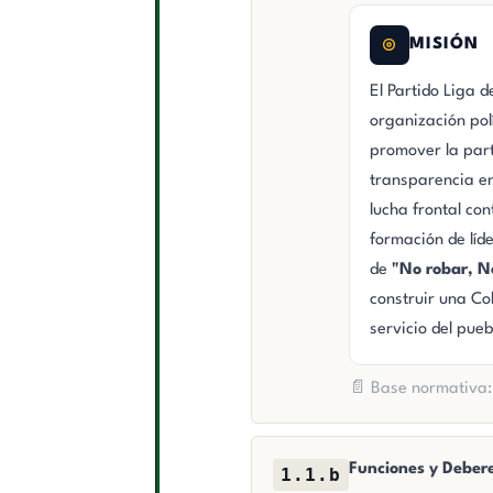
MISIÓN
El Partido Liga 
organización pol
promover la part
transparencia en 
lucha frontal con
formación de líd
de
"No robar, N
construir una Col
servicio del pueb
📄 Base normativa: 
Funciones y Deber
1.1.b