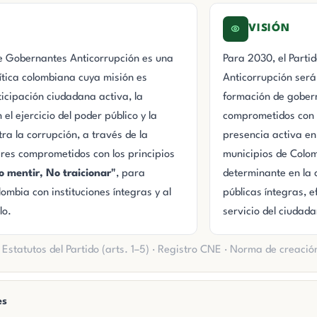
VISIÓN
de Gobernantes Anticorrupción es una
Para 2030, el Parti
ítica colombiana cuya misión es
Anticorrupción será 
icipación ciudadana activa, la
formación de gober
el ejercicio del poder público y la
comprometidos con e
tra la corrupción, a través de la
presencia activa en
eres comprometidos con los principios
municipios de Colom
o mentir, No traicionar"
, para
determinante en la c
ombia con instituciones íntegras y al
públicas íntegras, 
lo.
servicio del ciudada
Estatutos del Partido (arts. 1–5) · Registro CNE · Norma de creació
es