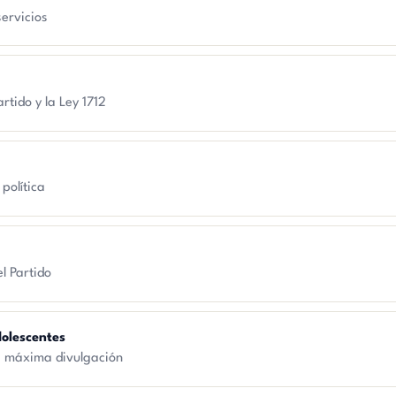
servicios
rtido y la Ley 1712
 política
l Partido
dolescentes
de máxima divulgación