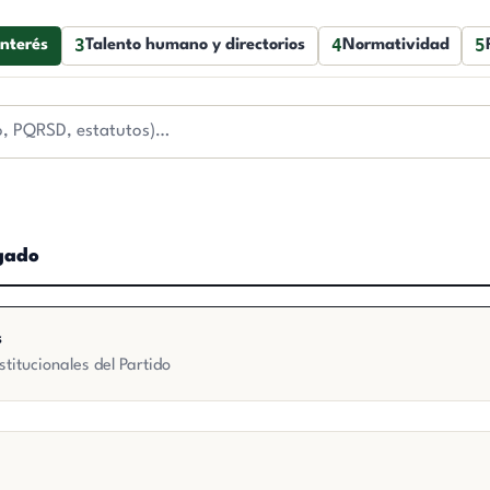
3
4
5
interés
Talento humano y directorios
Normatividad
igado
s
titucionales del Partido