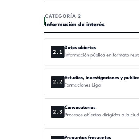
CATEGORÍA 2
Información de interés
Datos abiertos
2.1
Información pública en formato reutili
Estudios, investigaciones y public
2.2
Formaciones Liga
Convocatorias
2.3
Procesos abiertos dirigidos a la ciu
Preguntas frecuentes