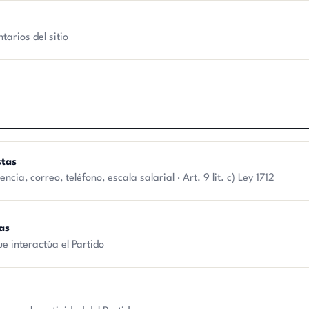
arios del sitio
stas
ia, correo, teléfono, escala salarial · Art. 9 lit. c) Ley 1712
das
e interactúa el Partido
s