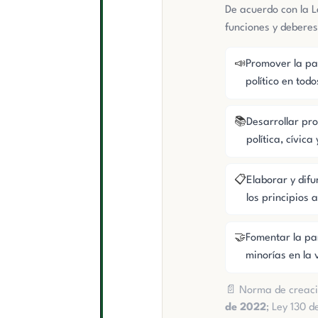
De acuerdo con la Le
funciones y deberes
📣
Promover la par
político en todo
📚
Desarrollar p
política, cívica
📋
Elaborar y dif
los principios 
🤝
Fomentar la pa
minorías en la 
📄 Norma de creaci
de 2022
; Ley 130 d