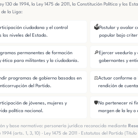
y 130 de 1994, la Ley 1475 de 2011, la Constitución Política y los Esta
 de la Liga:
🗳️
ticipación ciudadana y el control
Postular y avalar 
s los niveles del Estado.
popular bajo criter
🔎
rogramas permanentes de formación
Ejercer veeduría y c
 y ética para militantes y la ciudadanía.
gobernantes y enti
⚖️
undir programas de gobierno basados en
Actuar conforme a l
anticorrupción del Partido.
rendición de cuenta
🛡️
rticipación de jóvenes, mujeres y
No pertenecer ni fi
vida política nacional.
margen de la ley o d
ón y base normativa: personería jurídica reconocida mediante
Reso
e 1994 (arts. 1, 3, 10) · Ley 1475 de 2011 · Estatutos del Partido (Títu