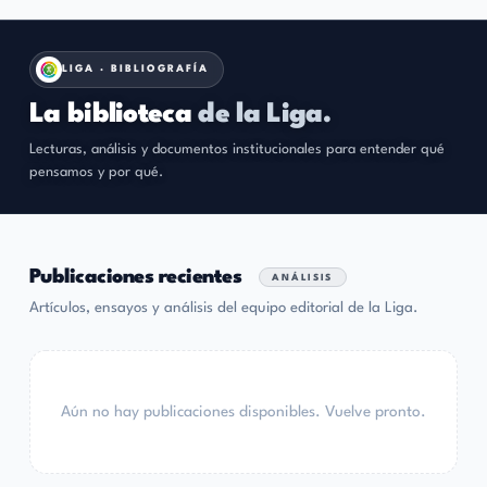
LIGA · BIBLIOGRAFÍA
La biblioteca
de la Liga.
El Partido de los Ciudadanos
Lecturas, análisis y documentos institucionales para entender qué
pensamos y por qué.
Publicaciones recientes
ANÁLISIS
Artículos, ensayos y análisis del equipo editorial de la Liga.
Aún no hay publicaciones disponibles. Vuelve pronto.