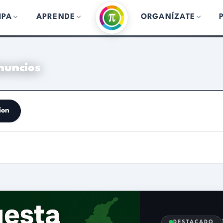
IPA
APRENDE
ORGANÍZATE
1 publicac
18 de mayo 2026
DESTACADO
Colombia pierde 