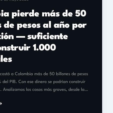
al año por
ciente
000
e 50 billones de pesos
 se podrían construir
 más graves, desde la
mos por qué la única