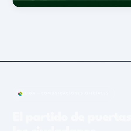
LIGA · COMUNICACIONES OFICIALES
El partido de puertas abi
los ciudadanos.
Aquí publicamos posiciones, decisiones y pronunciamientos 
Dirección Nacional. Sin intermediarios, sin filtros: la voz ofici
Unirme a Liga
Quiénes somos