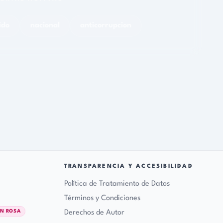
TRANSPARENCIA Y ACCESIBILIDAD
Política de Tratamiento de Datos
Términos y Condiciones
Derechos de Autor
Mapa del sitio
Información para NNA
♿
Accesibilidad
rsd@soyliga.org
+57 304 319 64 17 · WhatsApp