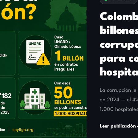
billones de pesos 
corrupción — sufi
para construir 1.
hospitales
La corrupción le costó a Colombia más d
en 2024 — el 4% del PIB. Con ese dinero
1.000 hospitales. Analizamos los casos
UNGRD hasta la red AREMCA, y explica
Leer publicación
salida es votar diferente.