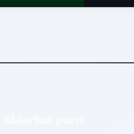
ertas para
CATEGORÍAS ACTIVAS
partido
nacional
an
directamente desde la
al de la Liga.