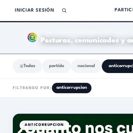
PARTIC
INICIAR SESIÓN
LIGA · COMUNICACIONES OFICIALES
El Partido de los Ciudadanos
Posturas, comunicados y anuncios
Todas
partido
nacional
anticorrupcion
anticorrupcion
FILTRANDO POR:
ANTICORRUPCION