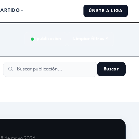
PARTIDO
ÚNETE A LIGA
ión
Limpiar filtros ×
Buscar
más de 50