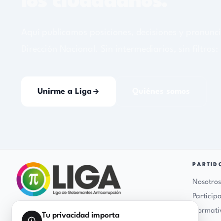
PARTIDO
Nosotros
Participa
Normatividad
El Partido de los Ciudadanos
(Personería jurídica reconocida mediante
Transparencia
Resolución CNE No. 3750 del
Blog
04 de agosto de 2022)
Contacto
Desarrollado con
Tecnología Liga
Centro Comercial Cuarta Etapa, Oficinas 419-420, Bucaramanga,
Tu privacidad importa